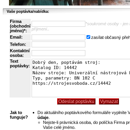
Vaše poptávka/nabídka:
Firma
*soukromé osoby - jen t
(obchodní
příjmení..
jméno)*:
Email:
zasílat občasný pře
Telefon:
Kontaktní
osoba:
Text
poptávky:
Do aktuálního poptávkového formuláře vyplníte
Jak to
údaje
.
funguje?
Nejste-li právnická osoba, do políčka Firma p
Vaše celé jméno.