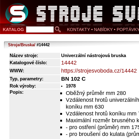
KATALOG
KONTAKTY • NABÍDKY • POPTÁVK
Stroje/Bruska/
#14442
Název stroje:
Univerzální nástrojová bruska
14442
Katalogové číslo:
https://strojesvoboda.cz/14442
WWW:
BN 102 C
Typ, parametry:
Rok výroby:
1978
Popis:
Oběžný průměr mm 280
Vzdálenost hrotů univerzálníh
koníku mm 630
Vzdálenost hrotů koníku mm
Maximální rozměr brusného 
- pro ostření (průměr) mm 17
- pro broušení do kulata (prů