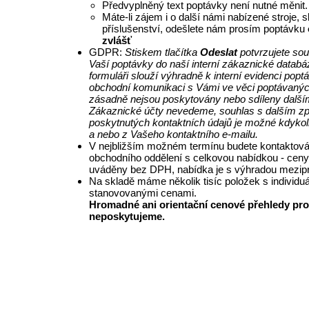
Předvyplněný text poptávky není nutné měnit.
Máte-li zájem i o další námi nabízené stroje, 
příslušenství, odešlete nám prosím poptávku
zvlášť
GDPR:
Stiskem tlačítka
Odeslat
potvrzujete so
Vaší poptávky do naší interní zákaznické databá
formuláři slouží výhradně k interní evidenci pop
obchodní komunikaci s Vámi ve věci poptávanýc
zásadně nejsou poskytovány nebo sdíleny další
Zákaznické účty nevedeme, souhlas s dalším z
poskytnutých kontaktních údajů je možné kdykol
a nebo z Vašeho kontaktního e-mailu.
V nejbližším možném termínu budete kontaktová
obchodního oddělení s celkovou nabídkou - ceny
uváděny bez DPH, nabídka je s výhradou mezipr
Na skladě máme několik tisíc položek s individu
stanovovanými cenami.
Hromadné ani orientační cenové přehledy pro
neposkytujeme.