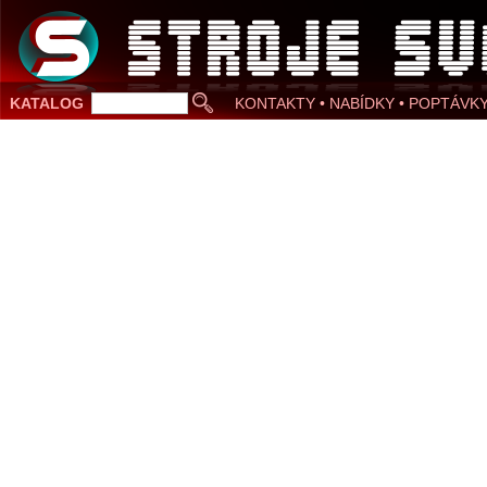
KATALOG
KONTAKTY • NABÍDKY • POPTÁVK