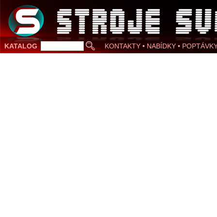
KATALOG
KONTAKTY • NABÍDKY • POPTÁVK