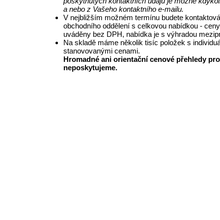
poskytnutých kontaktních údajů je možné kdykol
a nebo z Vašeho kontaktního e-mailu.
V nejbližším možném termínu budete kontaktová
obchodního oddělení s celkovou nabídkou - ceny
uváděny bez DPH, nabídka je s výhradou mezipr
Na skladě máme několik tisíc položek s individu
stanovovanými cenami.
Hromadné ani orientační cenové přehledy pro
neposkytujeme.