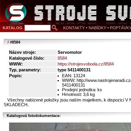
KATALOG
KONTAKTY • NABÍDKY • POPTÁVK
/
#8584
Název stroje:
Servomotor
Katalogové číslo:
8584
WWW:
https://strojesvoboda.cz/8584
Typ, parametry:
type 5411400131
Popis:
EAN: 13124
WWW: http://www.nastrojenaradi.cz
5411400131
Prodejní jednotka: ks
Hmotnost: 3,6 kg
Všechny nabízené položky jsou naším majetkem, k dispozici V
SKLADECH.
Katalogová fotodokumentace: