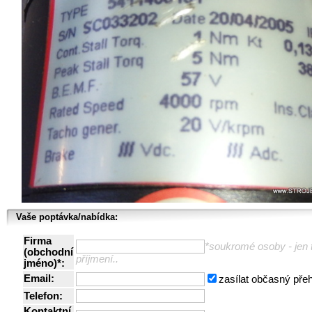
Vaše poptávka/nabídka:
Firma
*soukromé osoby - jen t
(obchodní
příjmení..
jméno)*:
Email:
zasílat občasný pře
Telefon:
Kontaktní