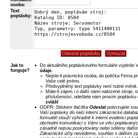
osoba:
Text
poptávky:
Do aktuálního poptávkového formuláře vyplníte
Jak to
údaje
.
funguje?
Nejste-li právnická osoba, do políčka Firma p
Vaše celé jméno.
Předvyplněný text poptávky není nutné měnit.
Máte-li zájem i o další námi nabízené stroje, 
příslušenství, odešlete nám prosím poptávku
zvlášť
GDPR:
Stiskem tlačítka
Odeslat
potvrzujete so
Vaší poptávky do naší interní zákaznické databá
formuláři slouží výhradně k interní evidenci pop
obchodní komunikaci s Vámi ve věci poptávanýc
zásadně nejsou poskytovány nebo sdíleny další
Zákaznické účty nevedeme, souhlas s dalším z