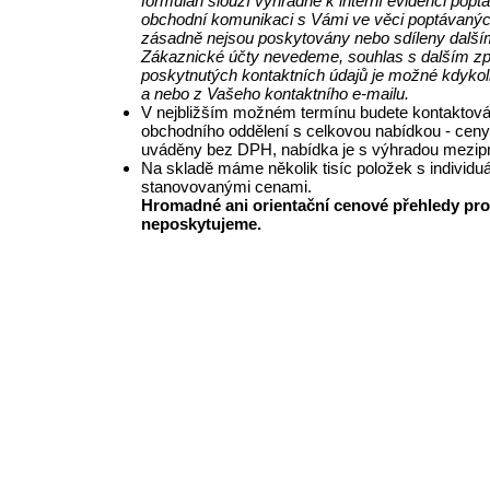
formuláři slouží výhradně k interní evidenci pop
obchodní komunikaci s Vámi ve věci poptávanýc
zásadně nejsou poskytovány nebo sdíleny další
Zákaznické účty nevedeme, souhlas s dalším z
poskytnutých kontaktních údajů je možné kdykol
a nebo z Vašeho kontaktního e-mailu.
V nejbližším možném termínu budete kontaktová
obchodního oddělení s celkovou nabídkou - ceny
uváděny bez DPH, nabídka je s výhradou mezipr
Na skladě máme několik tisíc položek s individu
stanovovanými cenami.
Hromadné ani orientační cenové přehledy pro
neposkytujeme.