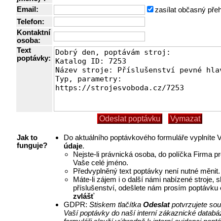
Email:
zasílat občasný pře
Telefon:
Kontaktní
osoba:
Text
poptávky:
Do aktuálního poptávkového formuláře vyplníte
Jak to
údaje
.
funguje?
Nejste-li právnická osoba, do políčka Firma p
Vaše celé jméno.
Předvyplněný text poptávky není nutné měnit.
Máte-li zájem i o další námi nabízené stroje, 
příslušenství, odešlete nám prosím poptávku
zvlášť
GDPR:
Stiskem tlačítka
Odeslat
potvrzujete so
Vaší poptávky do naší interní zákaznické databá