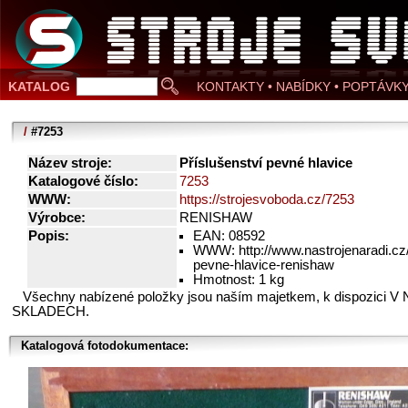
KATALOG
KONTAKTY • NABÍDKY • POPTÁVK
/
#7253
Název stroje:
Příslušenství pevné hlavice
Katalogové číslo:
7253
WWW:
https://strojesvoboda.cz/7253
Výrobce:
RENISHAW
Popis:
EAN: 08592
WWW: http://www.nastrojenaradi.cz/
pevne-hlavice-renishaw
Hmotnost: 1 kg
Všechny nabízené položky jsou naším majetkem, k dispozici V
SKLADECH.
Katalogová fotodokumentace: