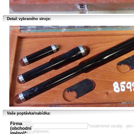
Detail vybraného stroje:
Vaše poptávka/nabídka:
Firma
*soukromé osoby - jen t
(obchodní
příjmení..
jméno)*: