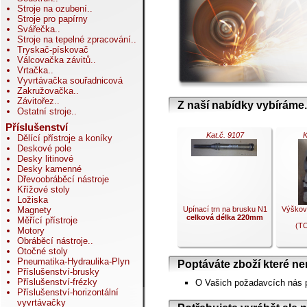
Stroje na ozubení
..
Stroje pro papírny
Svářečka
..
Stroje na tepelné zpracování
..
Tryskač-pískovač
Válcovačka závitů
..
Vrtačka
..
Vyvrtávačka souřadnicová
Zakružovačka
..
Závitořez
..
Z naší nabídky vybíráme.
Ostatní stroje
..
Příslušenství
Kat.č. 9107
K
Dělící přístroje a koníky
Deskové pole
Desky litinové
Desky kamenné
Dřevoobráběcí nástroje
Křížové stoly
Ložiska
Upínací trn na brusku N1
Výškově
Magnety
celková délka 220mm
Měřící přístroje
(TO
Motory
Obráběcí nástroje
..
Otočné stoly
Pneumatika-Hydraulika-Plyn
Poptáváte zboží které ne
Příslušenství-brusky
Příslušenství-frézky
O Vašich požadavcích nás 
.
Příslušenství-horizontální
vyvrtávačky