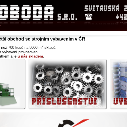
Y
jvětší obchod se strojním vybavením v ČR
2
ce než 700 kusů na 8000 m
skladů;
a vybavení provozoven;
etkem a je
u nás skladem
.