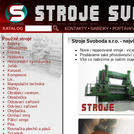
KATALOG
KONTAKTY • NABÍDKY • POPTÁVK
Použité stroje
Stroje Svoboda s.r.o. - ne
Bruska
..
Dřevostroje
Nové i repasované stroje - ví
Frézka
..
Prodáváme také příslušenství 
Hoblovka
Vše co nabízíme je naším maj
Horizontální vyvrtávačka
..
Jeřáb
..
Karusel
..
Kompresor
..
Lis
..
Manipulační technika
Nůžky
..
Obráběcí centrum
..
Obrážečka
Odsávací zařízení
Odvíjecí zařízení
Ohýbačka
..
Omílací stroj
Pálící stroje
Pila
..
Rovnačka plechů a pásů
Soustruh
..