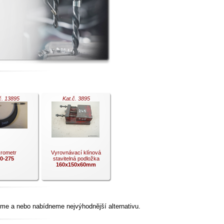
č. 13895
Kat.č. 3895
rometr
Vyrovnávací klínová
0-275
stavitelná podložka
160x150x60mm
me a nebo nabídneme nejvýhodnější alternativu.
.
.