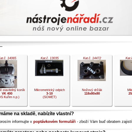
..
at.č. 14065
Kat.č. 13035
Kat.č. 14472
Kat.
 stavitelný koník
Mikrometrický odpich
Nožový držák
Mik
VK 400
3-10
118x80x80
25
S Kuřim n.p.)
(SOMET)
máme na skladě, nabízíte vlastní?
prosím informujte v
poptávkovém formuláři
- zboží Vám buď obratem zajistí
.
.
.