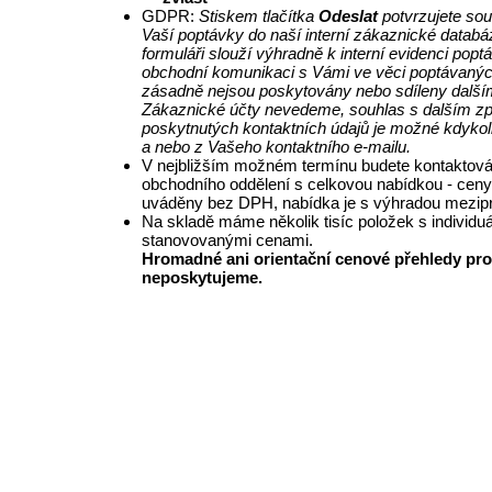
GDPR:
Stiskem tlačítka
Odeslat
potvrzujete so
Vaší poptávky do naší interní zákaznické databá
formuláři slouží výhradně k interní evidenci pop
obchodní komunikaci s Vámi ve věci poptávanýc
zásadně nejsou poskytovány nebo sdíleny další
Zákaznické účty nevedeme, souhlas s dalším z
poskytnutých kontaktních údajů je možné kdykol
a nebo z Vašeho kontaktního e-mailu.
V nejbližším možném termínu budete kontaktová
obchodního oddělení s celkovou nabídkou - ceny
uváděny bez DPH, nabídka je s výhradou mezipr
Na skladě máme několik tisíc položek s individu
stanovovanými cenami.
Hromadné ani orientační cenové přehledy pro
neposkytujeme.