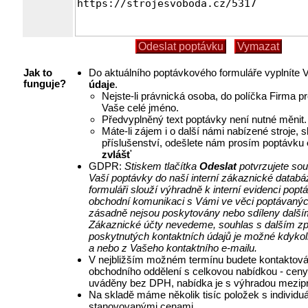
Do aktuálního poptávkového formuláře vyplníte
Jak to
údaje
.
funguje?
Nejste-li právnická osoba, do políčka Firma p
Vaše celé jméno.
Předvyplněný text poptávky není nutné měnit.
Máte-li zájem i o další námi nabízené stroje, 
příslušenství, odešlete nám prosím poptávku
zvlášť
GDPR:
Stiskem tlačítka
Odeslat
potvrzujete so
Vaší poptávky do naší interní zákaznické databá
formuláři slouží výhradně k interní evidenci pop
obchodní komunikaci s Vámi ve věci poptávanýc
zásadně nejsou poskytovány nebo sdíleny další
Zákaznické účty nevedeme, souhlas s dalším z
poskytnutých kontaktních údajů je možné kdykol
a nebo z Vašeho kontaktního e-mailu.
V nejbližším možném termínu budete kontaktová
obchodního oddělení s celkovou nabídkou - ceny
uváděny bez DPH, nabídka je s výhradou mezipr
Na skladě máme několik tisíc položek s individu
stanovovanými cenami.