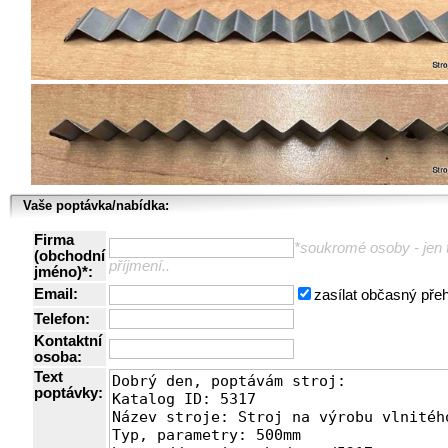
Vaše poptávka/nabídka:
Firma
*soukromé osoby - jen t
(obchodní
příjmení..
jméno)*:
Email:
zasílat občasný pře
Telefon:
Kontaktní
osoba:
Text
poptávky: