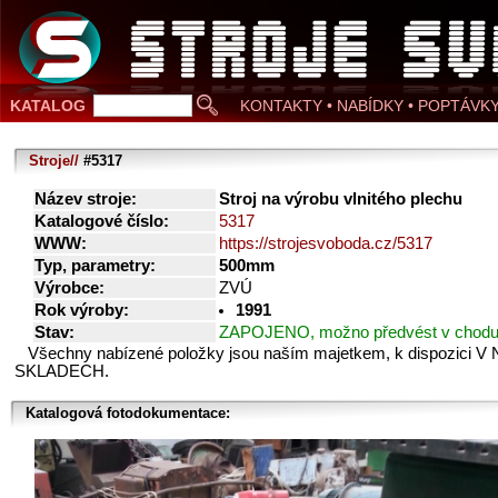
KATALOG
KONTAKTY • NABÍDKY • POPTÁVK
Stroje//
#5317
Název stroje:
Stroj na výrobu vlnitého plechu
Katalogové číslo:
5317
WWW:
https://strojesvoboda.cz/5317
Typ, parametry:
500mm
Výrobce:
ZVÚ
Rok výroby:
1991
Stav:
ZAPOJENO, možno předvést v chod
Všechny nabízené položky jsou naším majetkem, k dispozici V
SKLADECH.
Katalogová fotodokumentace: