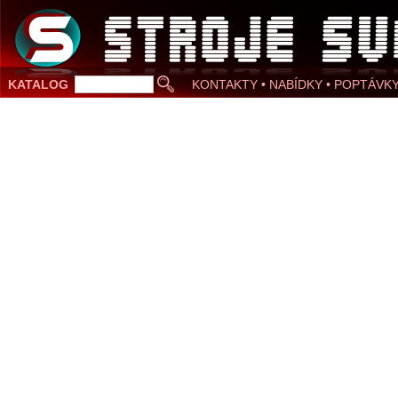
KATALOG
KONTAKTY • NABÍDKY • POPTÁVK