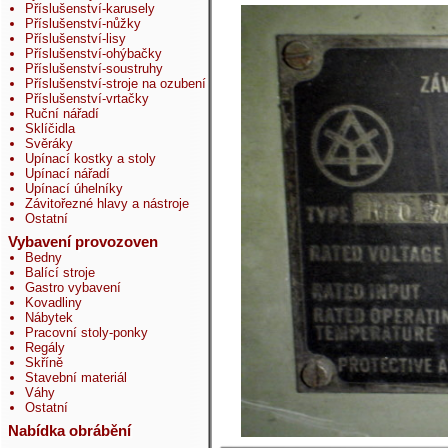
Příslušenství-karusely
Příslušenství-nůžky
Příslušenství-lisy
Příslušenství-ohýbačky
Příslušenství-soustruhy
Příslušenství-stroje na ozubení
Příslušenství-vrtačky
Ruční nářadí
Sklíčidla
Svěráky
Upínací kostky a stoly
Upínací nářadí
Upínací úhelníky
Závitořezné hlavy a nástroje
Ostatní
Vybavení provozoven
Bedny
Balící stroje
Gastro vybavení
Kovadliny
Nábytek
Pracovní stoly-ponky
Regály
Skříně
Stavební materiál
Váhy
Ostatní
Nabídka obrábění