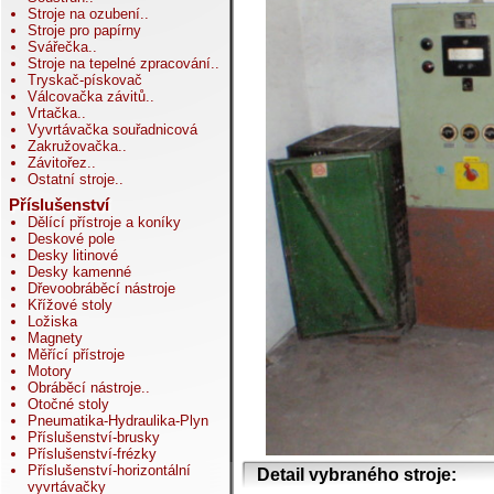
Stroje na ozubení
..
Stroje pro papírny
Svářečka
..
Stroje na tepelné zpracování
..
Tryskač-pískovač
Válcovačka závitů
..
Vrtačka
..
Vyvrtávačka souřadnicová
Zakružovačka
..
Závitořez
..
Ostatní stroje
..
Příslušenství
Dělící přístroje a koníky
Deskové pole
Desky litinové
Desky kamenné
Dřevoobráběcí nástroje
Křížové stoly
Ložiska
Magnety
Měřící přístroje
Motory
Obráběcí nástroje
..
Otočné stoly
Pneumatika-Hydraulika-Plyn
Příslušenství-brusky
Příslušenství-frézky
Příslušenství-horizontální
Detail vybraného stroje:
vyvrtávačky