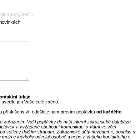
méno a příjmení..
 novinkách
ontaktní údaje
.
e uveďte jen Vaše celé jméno.
y a příslušenství, odešlete nám prosím poptávku
od každého
e zařazením Vaší poptávky do naší interní zákaznické databáze.
 poptávek a vyžádané obchodní komunikaci s Vámi ve věci
bo sdíleny dalším stranám. Zákaznické účty nevedeme, souhlas s
e možné kdykoliv odvolat osobně a nebo z Vašeho kontaktního e-