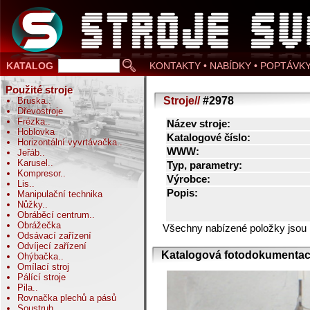
KATALOG
KONTAKTY • NABÍDKY • POPTÁVK
Použité stroje
Stroje//
#2978
Bruska
..
Dřevostroje
Frézka
..
Název stroje:
Hoblovka
Katalogové číslo:
Horizontální vyvrtávačka
..
WWW:
Jeřáb
..
Karusel
..
Typ, parametry:
Kompresor
..
Výrobce:
Lis
..
Popis:
Manipulační technika
Nůžky
..
Obráběcí centrum
..
Obrážečka
Všechny nabízené položky jsou
Odsávací zařízení
Odvíjecí zařízení
Katalogová fotodokumentac
Ohýbačka
..
Omílací stroj
Pálící stroje
Pila
..
Rovnačka plechů a pásů
Soustruh
..