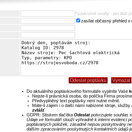
*soukromé osoby - jen titul, j
zasílat občasný přehled o
Do aktuálního poptávkového formuláře vyplníte Vaše
k
Nejste-li právnická osoba, do políčka Firma prosím
Předvyplněný text poptávky není nutné měnit.
Máte-li zájem i o další námi nabízené stroje, služb
zvlášť
GDPR:
Stiskem tlačítka
Odeslat
potvrzujete souhlas s
Údaje ve formuláři slouží výhradně k interní evidenci
poptávaných položek, zásadně nejsou poskytovány ne
dalším zpracováním poskytnutých kontaktních údajů j