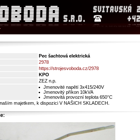
Y
Pec šachtová elektrická
2978
https://strojesvoboda.cz/2978
KPO
ZEZ n.p.
Jmenovité napětí 3x415/240V
Jmenovitý příkon 10kVA
Jmenovitá provozní teplota 650°C
 naším majetkem, k dispozici V NAŠICH SKLADECH.
e: