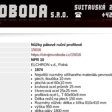
Y
Nůžky pákové ruční profilové
15016
https://strojesvoboda.cz/15016
NPR 10
ELCHRON v.d., Polná
1974
Největší rozměry stříhaného materiálu pevnos
plech, tlouštka 10 mm
plochá ocel 60x10 mm
kruhová ocel průměr 25 mm
čtvercová ocel 25x25 mm
profilová ocel L, T 60x60x8 mm
Délka nožů na plech 150 mm
Rozměry nůžek: délka x šířka 810x410 mm
výška 950 mm
délka páky 1800 mm