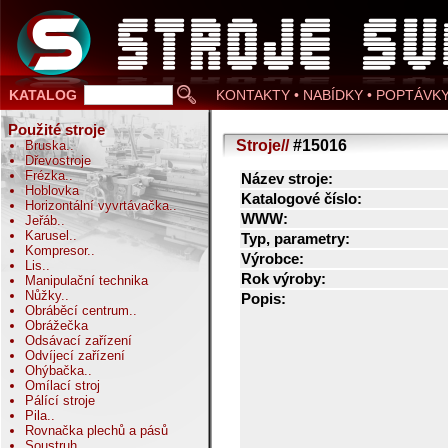
KATALOG
KONTAKTY • NABÍDKY • POPTÁVK
Použité stroje
Stroje//
#15016
Bruska
..
Dřevostroje
Frézka
..
Název stroje:
Hoblovka
Katalogové číslo:
Horizontální vyvrtávačka
..
WWW:
Jeřáb
..
Karusel
..
Typ, parametry:
Kompresor
..
Výrobce:
Lis
..
Rok výroby:
Manipulační technika
Nůžky
..
Popis:
Obráběcí centrum
..
Obrážečka
Odsávací zařízení
Odvíjecí zařízení
Ohýbačka
..
Omílací stroj
Pálící stroje
Pila
..
Rovnačka plechů a pásů
Soustruh
..