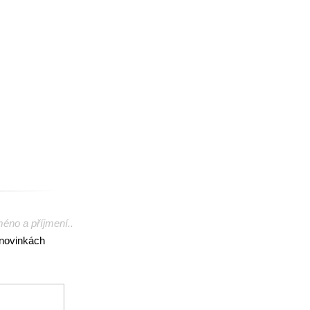
méno a příjmení..
 novinkách