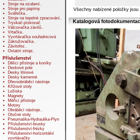
Stroje na ozubení
..
Stroje pro papírny
Všechny nabízené položky jsou
Svářečka
..
Stroje na tepelné zpracování
..
Katalogová fotodokumentac
Tryskač-pískovač
Válcovačka závitů
..
Vrtačka
..
Vyvrtávačka souřadnicová
Zakružovačka
..
Závitořez
..
Ostatní stroje
..
Příslušenství
Dělící přístroje a koníky
Deskové pole
Desky litinové
Desky kamenné
Dřevoobráběcí nástroje
Křížové stoly
Ložiska
Magnety
Měřící přístroje
Motory
Obráběcí nástroje
..
Otočné stoly
Pneumatika-Hydraulika-Plyn
Příslušenství-brusky
Příslušenství-frézky
Příslušenství-horizontální
vyvrtávačky