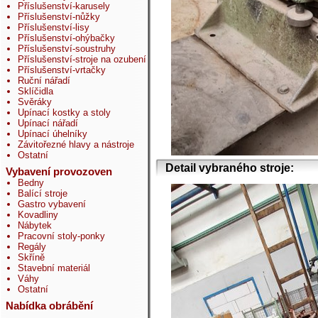
Příslušenství-karusely
Příslušenství-nůžky
Příslušenství-lisy
Příslušenství-ohýbačky
Příslušenství-soustruhy
Příslušenství-stroje na ozubení
Příslušenství-vrtačky
Ruční nářadí
Sklíčidla
Svěráky
Upínací kostky a stoly
Upínací nářadí
Upínací úhelníky
Závitořezné hlavy a nástroje
Ostatní
Detail vybraného stroje:
Vybavení provozoven
Bedny
Balící stroje
Gastro vybavení
Kovadliny
Nábytek
Pracovní stoly-ponky
Regály
Skříně
Stavební materiál
Váhy
Ostatní
Nabídka obrábění