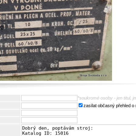
*soukromé osoby - jen titul, j
zasílat občasný přehled o