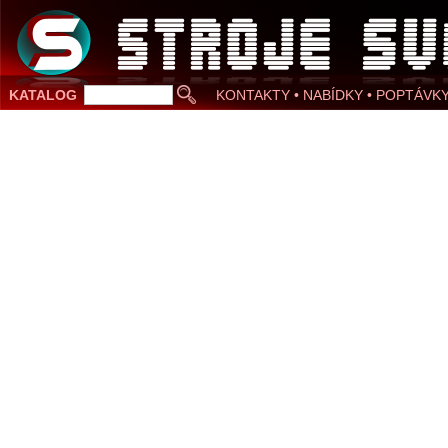
KATALOG
KONTAKTY • NABÍDKY • POPTÁVK