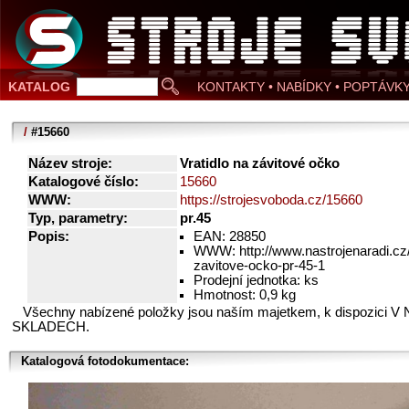
KATALOG
KONTAKTY • NABÍDKY • POPTÁVK
/
#15660
Název stroje:
Vratidlo na závitové očko
Katalogové číslo:
15660
WWW:
https://strojesvoboda.cz/15660
Typ, parametry:
pr.45
Popis:
EAN: 28850
WWW: http://www.nastrojenaradi.cz/
zavitove-ocko-pr-45-1
Prodejní jednotka: ks
Hmotnost: 0,9 kg
Všechny nabízené položky jsou naším majetkem, k dispozici V
SKLADECH.
Katalogová fotodokumentace: