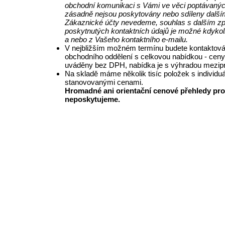
obchodní komunikaci s Vámi ve věci poptávanýc
zásadně nejsou poskytovány nebo sdíleny další
Zákaznické účty nevedeme, souhlas s dalším z
poskytnutých kontaktních údajů je možné kdykol
a nebo z Vašeho kontaktního e-mailu.
V nejbližším možném termínu budete kontaktová
obchodního oddělení s celkovou nabídkou - ceny
uváděny bez DPH, nabídka je s výhradou mezipr
Na skladě máme několik tisíc položek s individu
stanovovanými cenami.
Hromadné ani orientační cenové přehledy pro
neposkytujeme.