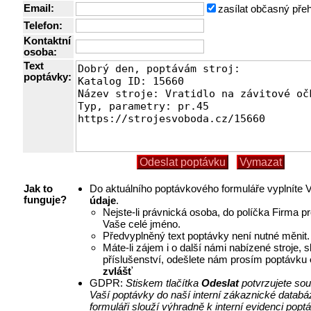
Email:
zasílat občasný pře
Telefon:
Kontaktní
osoba:
Text
poptávky:
Do aktuálního poptávkového formuláře vyplníte
Jak to
údaje
.
funguje?
Nejste-li právnická osoba, do políčka Firma p
Vaše celé jméno.
Předvyplněný text poptávky není nutné měnit.
Máte-li zájem i o další námi nabízené stroje, 
příslušenství, odešlete nám prosím poptávku
zvlášť
GDPR:
Stiskem tlačítka
Odeslat
potvrzujete so
Vaší poptávky do naší interní zákaznické databá
formuláři slouží výhradně k interní evidenci pop