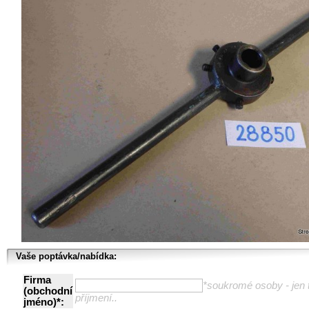
Vaše poptávka/nabídka:
Firma
*soukromé osoby - jen t
(obchodní
příjmení..
jméno)*: