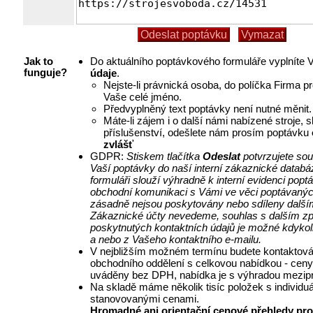
Do aktuálního poptávkového formuláře vyplníte
Jak to
údaje
.
funguje?
Nejste-li právnická osoba, do políčka Firma p
Vaše celé jméno.
Předvyplněný text poptávky není nutné měnit.
Máte-li zájem i o další námi nabízené stroje, 
příslušenství, odešlete nám prosím poptávku
zvlášť
GDPR:
Stiskem tlačítka
Odeslat
potvrzujete so
Vaší poptávky do naší interní zákaznické databá
formuláři slouží výhradně k interní evidenci pop
obchodní komunikaci s Vámi ve věci poptávanýc
zásadně nejsou poskytovány nebo sdíleny další
Zákaznické účty nevedeme, souhlas s dalším z
poskytnutých kontaktních údajů je možné kdykol
a nebo z Vašeho kontaktního e-mailu.
V nejbližším možném termínu budete kontaktová
obchodního oddělení s celkovou nabídkou - ceny
uváděny bez DPH, nabídka je s výhradou mezipr
Na skladě máme několik tisíc položek s individu
stanovovanými cenami.
Hromadné ani orientační cenové přehledy pro