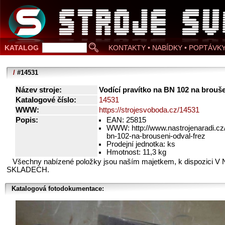
KATALOG
KONTAKTY • NABÍDKY • POPTÁVK
/
#14531
Název stroje:
Vodící pravítko na BN 102 na brouše
Katalogové číslo:
14531
WWW:
https://strojesvoboda.cz/14531
Popis:
EAN: 25815
WWW: http://www.nastrojenaradi.cz/
bn-102-na-brouseni-odval-frez
Prodejní jednotka: ks
Hmotnost: 11,3 kg
Všechny nabízené položky jsou naším majetkem, k dispozici V
SKLADECH.
Katalogová fotodokumentace: