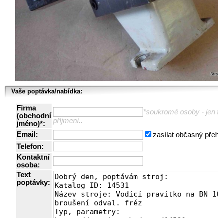
Vaše poptávka/nabídka:
Firma
*soukromé osoby - jen t
(obchodní
příjmení..
jméno)*:
Email:
zasílat občasný pře
Telefon:
Kontaktní
osoba:
Text
poptávky: